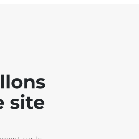
llons
 site
ement sur le