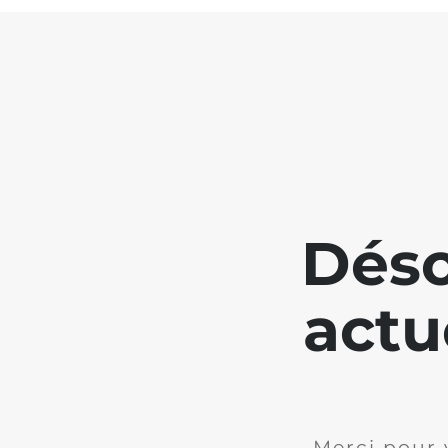
Déso
actu
Merci pour 