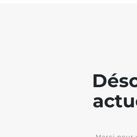
Déso
actu
Merci pour 