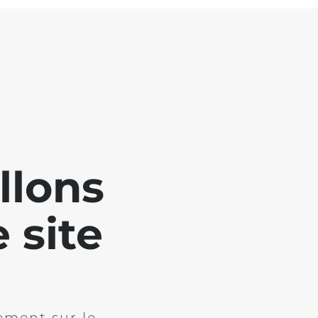
llons
 site
ement sur le