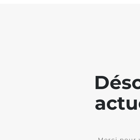
Déso
actu
Merci pour 