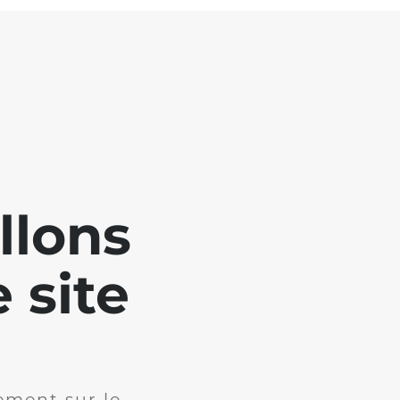
llons
 site
ement sur le