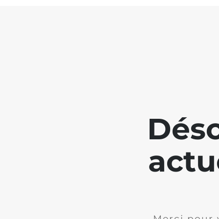
Déso
actu
Merci pour 