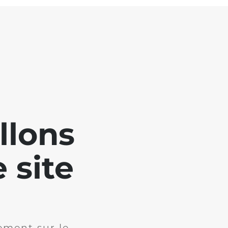
llons
 site
ement sur le