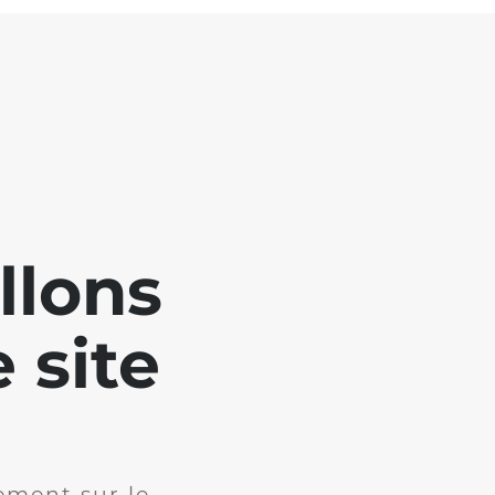
llons
 site
ement sur le