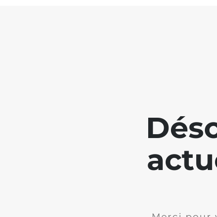
Déso
actu
Merci pour 