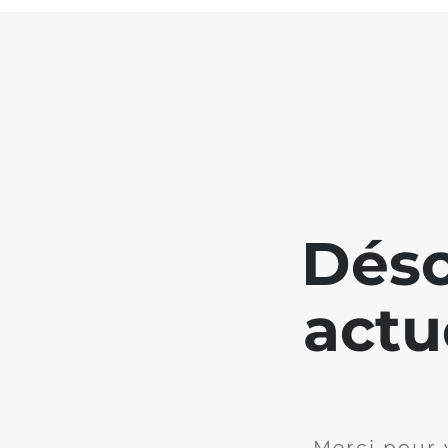
Déso
actu
Merci pour 