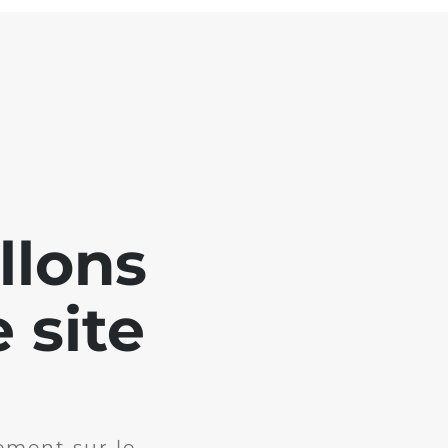
llons
 site
ement sur le