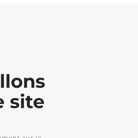
llons
 site
ement sur le