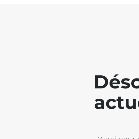
Déso
actu
Merci pour 