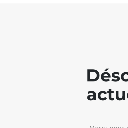
Déso
actu
Merci pour 