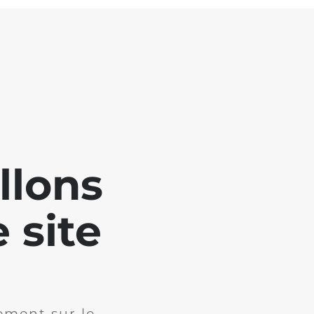
llons
 site
ement sur le