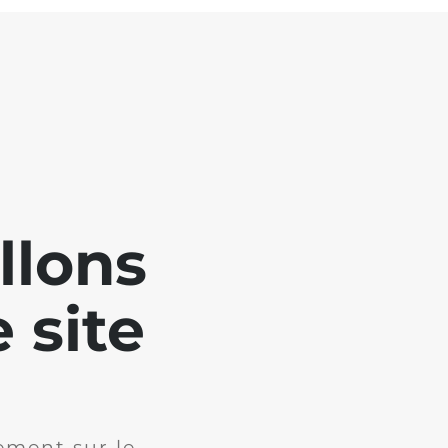
llons
 site
ement sur le