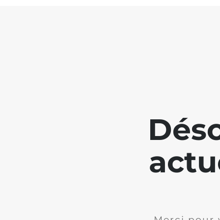
Déso
actu
Merci pour 