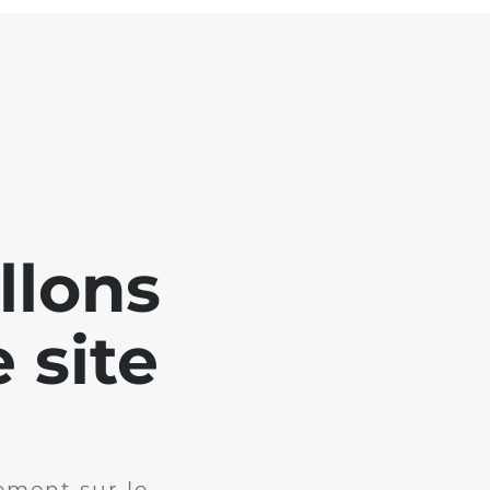
llons
 site
ement sur le