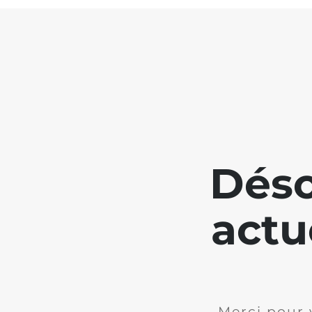
Déso
actu
Merci pour 